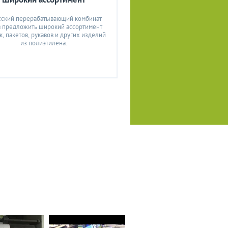
ский перерабатывающий комбинат
в предложить широкий ассортимент
, пакетов, рукавов и других изделий
из полиэтилена.
 печать
Производство