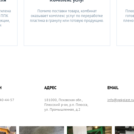
тилена
Помимо поставки товара, комбинат
Плюс
я ППК
оказывает комплекс услуг по переработке
гото
укции,
пластика в гранулу или готовую продукцию.
пленок
м
Н
АДРЕС
EMAIL
640-44-57
181000, Псковская обл.,
info@ppkplast.ru
Плюсский р-он, р.п. Плюсса,
ул. Промышленная, д.2
и мойка
Грануляция
Экструзия
Цветная