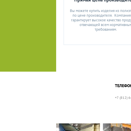
Вы можете купить изделия из полиэ
по цене производителя. Компани
гарантирует высокое качество прод
отвечающей всем нормативны
требованиям.
ТЕЛЕФО
+7 (812) 
Сбор пластика
Сортировка 