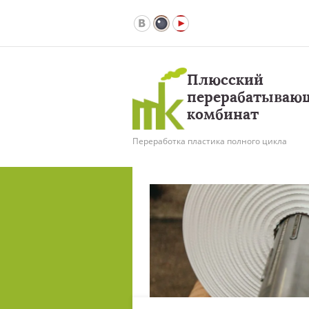
Плюсский
перерабатываю
комбинат
Переработка пластика полного цикла